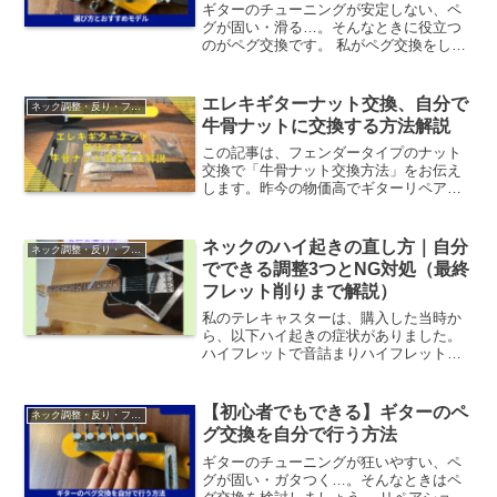
ギターのチューニングが安定しない、ペ
グが固い・滑る…。そんなときに役立つ
のがペグ交換です。 私がペグ交換をした
きっかけは、ストラトのネック交換した
ときでした。「ペグって種類が多すぎ
て、どれを選べばいいかわからない」と
エレキギターナット交換、自分で
ネック調整・反り・フレット擦り合わせ
いう方も多いはず。レノッ...
牛骨ナットに交換する方法解説
この記事は、フェンダータイプのナット
交換で「牛骨ナット交換方法」をお伝え
します。昨今の物価高でギターリペアを
自分でしたいと考えていませんか？私も
「ちょっと背伸びしてできそうな作業」
は、自分でしたいと考えている人間の一
ネックのハイ起きの直し方｜自分
ネック調整・反り・フレット擦り合わせ
人です。今回使用するのは...
でできる調整3つとNG対処（最終
フレット削りまで解説）
私のテレキャスターは、購入した当時か
ら、以下ハイ起きの症状がありました。
ハイフレットで音詰まりハイフレットビ
ビりチョーキングした時に音が途切れた
り結論から言うと、ハイ起きのように見
える症状でも、個人で対応できるケース
【初心者でもできる】ギターのペ
ネック調整・反り・フレット擦り合わせ
は多くありますまずは次の...
グ交換を自分で行う方法
ギターのチューニングが狂いやすい、ペ
グが固い・ガタつく…。そんなときはペ