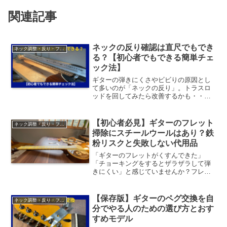
関連記事
ネックの反り確認は直尺でもでき
ネック調整・反り・フレット擦り合わせ
る？【初心者でもできる簡単チェ
ック法】
ギターの弾きにくさやビビりの原因とし
て多いのが「ネックの反り」。トラスロ
ッドを回してみたら改善するかも・・・
でもちょっと怖い、私自身そう思ってい
ました。トラスロッドは当てずっぽうに
回しても症状は改善しません。正しい方
【初心者必見】ギターのフレット
ネック調整・反り・フレット擦り合わせ
向に回すと悩みだった「ビ...
掃除にスチールウールはあり？鉄
粉リスクと失敗しない代用品
「ギターのフレットがくすんできた」
「チョーキングをするとザラザラして弾
きにくい」と感じていませんか？フレッ
トが汚れていると、見た目が悪いだけで
なく、演奏性や音質にも悪影響を与えま
す。そこでネットで検索すると必ず出て
【保存版】ギターのペグ交換を自
ネック調整・反り・フレット擦り合わせ
くるのが「スチールウール」...
分でやる人のための選び方とおす
すめモデル