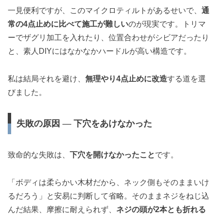
一見便利ですが、このマイクロティルトがあるせいで、
通
常の4点止めに比べて施工が難しい
のが現実です。トリマ
ーでザグリ加工を入れたり、位置合わせがシビアだったり
と、素人DIYにはなかなかハードルが高い構造です。
私は結局それを避け、
無理やり4点止めに改造
する道を選
びました。
失敗の原因 ― 下穴をあけなかった
致命的な失敗は、
下穴を開けなかったこと
です。
「ボディは柔らかい木材だから、ネック側もそのままいけ
るだろう」と安易に判断して省略。そのままネジをねじ込
んだ結果、摩擦に耐えられず、
ネジの頭が2本とも折れる