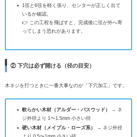
1弦と6弦を軽く張り、センターが正しく出て
いるか確認。
👉 この工程を飛ばすと、完成後に弦が外へ寄
ってしまう恐れがあります。
② 下穴は必ず開ける（径の目安）
木ネジを打つときに一番大事なのが「下穴加工」です。
軟らかい木材（アルダー・バスウッド）
→ ネ
ジ外径より 1〜1.5mm 小さい径
硬い木材（メイプル・ローズ系）
→ ネジ外径
より 0.5〜1mm 小さい径