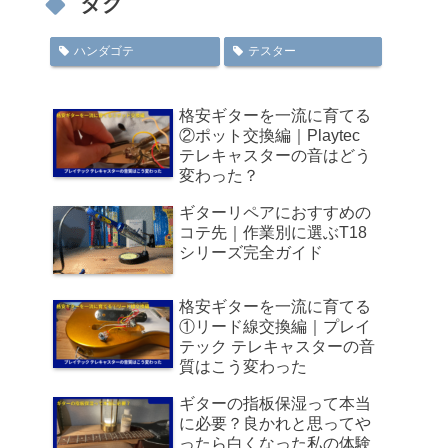
タグ
ハンダゴテ
テスター
格安ギターを一流に育てる
②ポット交換編｜Playtec
テレキャスターの音はどう
変わった？
ギターリペアにおすすめの
コテ先｜作業別に選ぶT18
シリーズ完全ガイド
格安ギターを一流に育てる
①リード線交換編｜プレイ
テック テレキャスターの音
質はこう変わった
ギターの指板保湿って本当
に必要？良かれと思ってや
ったら白くなった私の体験