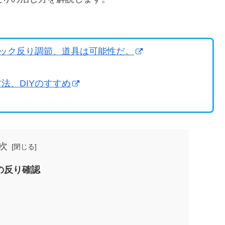
ネック反り調節、道具は可能性だ。
法、DIYのすすめ
次
の反り確認