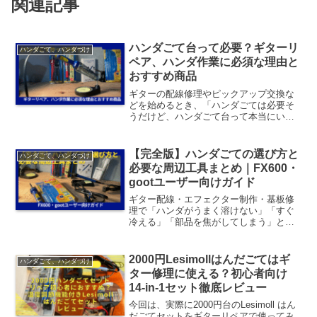
関連記事
ハンダごて台って必要？ギターリ
ハンダごて、ハンダづけ
ペア、ハンダ作業に必須な理由と
おすすめ商品
ギターの配線修理やピックアップ交換な
どを始めるとき、「ハンダごては必要そ
うだけど、ハンダごて台って本当にいる
の？」と疑問に思う方も多いはず。結論
から言えば、ハンダごて台は必須です。
理由と、おすすめのハンダごて台を初心
【完全版】ハンダごての選び方と
ハンダごて、ハンダづけ
者向けに紹介します。 な...
必要な周辺工具まとめ｜FX600・
gootユーザー向けガイド
ギター配線・エフェクター制作・基板修
理で「ハンダがうまく溶けない」「すぐ
冷える」「部品を焦がしてしまう」と悩
んでいませんか？これは多くの場合、道
具の選び方や周辺工具不足が原因です。
この記事では FX600／gootユーザー向け
2000円Lesimollはんだごてはギ
ハンダごて、ハンダづけ
に失敗しないハ...
ター修理に使える？初心者向け
14-in-1セット徹底レビュー
今回は、実際に2000円台のLesimoll はん
だごてセットをギターリペアで使ってみ