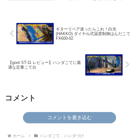
ドを使用していましたが、白光(HAKKO)
ダイヤル式温度制御はんだこて FX600-02
を購入したタイミングではんだこて台の
goo...
ギターリペア迷ったらこれ！白光
(HAKKO) ダイヤル式温度制御はんだこて
FX600-02
【goot ST-11 レビュー】ハンダごてに最
適な定番こて台
コメント
コメントを書き込む
ホーム
ハンダごて、ハンダづけ