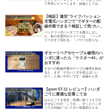
て本音レビューします。結論としては、
温度調整機能付き・必要な道具が全て揃
っていて、初心者でも安心して使える性
能でした。この記事では、実際の使用感
【検証】激安”ライフパッション
ハンダごて、ハンダづけ
や性能比較...
充電式ハンダごて”でギターの配
線作業できる？検証して気づいた
3つのこと
バッテリー式ハンダごてを購入しまし
た。私の充電式のイメージは、「バッテ
リーがすぐ切れる」「パワーが足りな
い」・・・だったらどうしよう、という
不安はありましたが。充電式ハンダこて
がギター配線修理に使用できるのか？で
ギターリペアやケーブル修理のハ
ハンダごて、ハンダづけ
すが、早速結論です。使い勝手...
ンダに迷ったら「ケスター44」が
おすすめ
ギターの配線作業やケーブル修理を始め
ると、まず「どのハンダを使えばいい
の？」と迷いやすいです。結論から言う
と、迷ったら ケスター（Kester）44 を選
べば失敗しません。この記事では、ケス
ター44がギターリペアやシールド修理に
【goot ST-11 レビュー】ハンダ
ハンダごて、ハンダづけ
向いている理...
ごてに最適な定番こて台
はんだごてを安全・快適に使ううえで欠
かせないのが「こて台」。ずっとハンダ
ごての付録についてきた簡易的なスタン