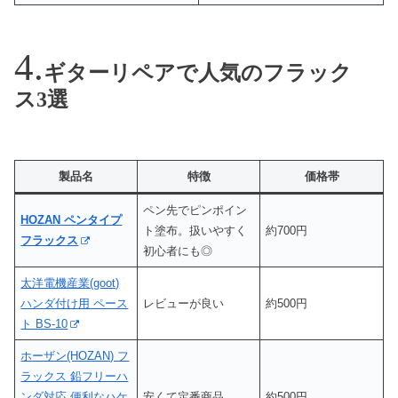
ギターリペアで人気のフラック
ス3選
製品名
特徴
価格帯
ペン先でピンポイン
HOZAN ペンタイプ
ト塗布。扱いやすく
約700円
フラックス
初心者にも◎
太洋電機産業(goot)
ハンダ付け用 ペース
レビューが良い
約500円
ト BS-10
ホーザン(HOZAN) フ
ラックス 鉛フリーハ
ンダ対応 便利なハケ
安くて定番商品
約500円