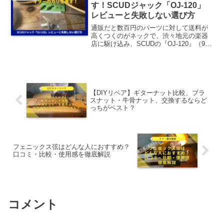
生しました。ちょうど良い...
す！SCUDジャック「OJ-120」
レビューと失敗しない選び方
通販だと数百円のパーツに対して送料が
高くつくのがネックで、渋々地元の楽器
店に駆け込み、SCUDの『OJ-120』（900
円）を買ってきました。ボニー
Switchcraftが欲しかったのだがレノック
スOJ-120はSwitchcraft製だよ...
【DIYリペア】ギターナット比較、ブラ
スナット・牛骨ナット、交換するならど
っちがベスト？
フェニックス弦はどんな人におすすめ？
口コミ・比較・使用感を徹底解説
コメント