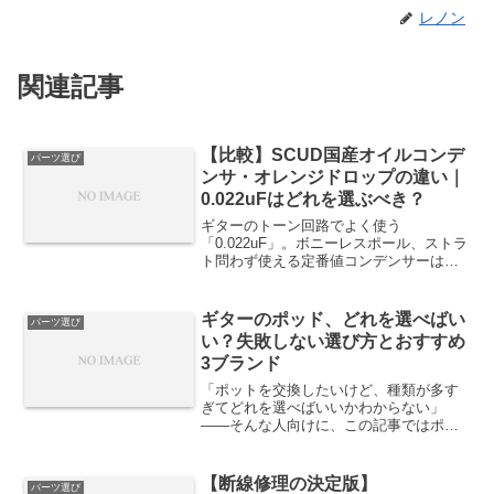
レノン
関連記事
【比較】SCUD国産オイルコンデ
パーツ選び
ンサ・オレンジドロップの違い｜
0.022uFはどれを選ぶべき？
ギターのトーン回路でよく使う
「0.022uF」。ボニーレスポール、ストラ
ト問わず使える定番値コンデンサーは同
じ容量でもコンデンサの種類で気に入っ
た音質を再現したい場合にこだわるポイ
ントです。初めてのコンデンサー選びで
ギターのポッド、どれを選べばい
パーツ選び
特に候補にあがるものは「...
い？失敗しない選び方とおすすめ
3ブランド
「ポットを交換したいけど、種類が多す
ぎてどれを選べばいいかわからない」
——そんな人向けに、この記事ではポッ
ド選びで押さえるべきポイントと、実際
に選ぶならどのブランドがおすすめなの
かをまとめました。この記事では、マニ
【断線修理の決定版】
パーツ選び