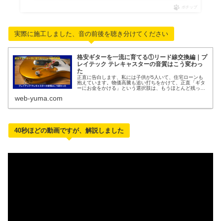
ポチップ
実際に施工しました、音の前後を聴き分けてください
格安ギターを一流に育てる①リード線交換編｜プ
レイテック テレキャスターの音質はこう変わっ
た
正直に告白します、私には子供が5人いて、住宅ローンも
抱えています。物価高騰も追い打ちをかけて、正直「ギタ
ーにお金をかける」という選択肢は、もうほとんど残って
いません。それでも、ギター好きの性というのは厄介なも
web-yuma.com
ので、あれもこれも気になってしま…
40秒ほどの動画ですが、解説しました