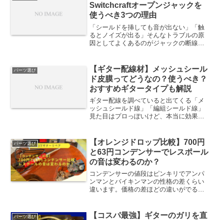
アックな考え方や特殊な商品...
Switchcraftオープンジャックを
使うべき3つの理由
「シールドを挿しても音が出ない」「触
るとノイズが出る」そんなトラブルの原
因としてよくあるのがジャックの断線や
接触不良です。修理や交換が必要になっ
たとき、部品選びで迷う方も多いのでは
ないでしょうか？結論から言うと、断線
【ギター配線材】メッシュシール
パーツ選び
修理にはSwitchcr...
ド皮膜ってどうなの？使うべき？
おすすめギタータイプも解説
ギター配線を調べていると出てくる「メ
ッシュシールド線」「編組シールド線」
見た目はプロっぽいけど、本当に効果あ
るの？音は変わる？どんなギターに必
要？ここをまとめて解決します。メッシ
ュシールド皮膜とは？正式名称は編組シ
【オレンジドロップ比較】700円
パーツ選び
ールド線（ブレイドシールド...
と63円コンデンサーでレスポール
の音は変わるのか？
コンデンサーの値段はピンキリでアンパ
ンマンとバイキンマンの性格の差くらい
違います。価格の差ほどの違いがでるも
のか？コンデンサーで音質改善をしたい
人はそう感じると思います。今回レスポ
ールのコンデンサーを交換する必要が発
【コスパ最強】ギターのガリを直
パーツ選び