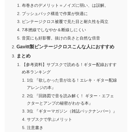
布巻きのデメリット＝ノイズに弱い、は誤解。
プッシュバック構造で作業が快適に
ビンテージクロス被覆で見た目と耐久性を両立
7本撚線でしなやか＆断線しにくい
音質にも好影響。抜けの良さと自然な倍音
Gavitt製ビンテージクロスこんな人におすすめ
まとめ
【参考資料】サブスクで読める！ギター配線おすす
め本ランキング
1位 『欲しかった音が出る！エレキ・ギター配線
アレンジの本』
2位 『回路図で音を読み解く！ ギター・エフェ
クターとアンプの秘密がわかる本』
3位 『ギターマガジン（雑誌バックナンバー）』
サブスクで学ぶメリット
注意書き