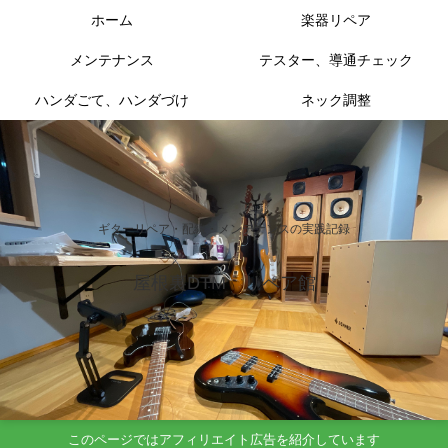
ホーム
楽器リペア
メンテナンス
テスター、導通チェック
ハンダごて、ハンダづけ
ネック調整
ギターリペア・配線・メンテナンスの実践記録
屋根裏DTM リペア館
このページではアフィリエイト広告を紹介しています