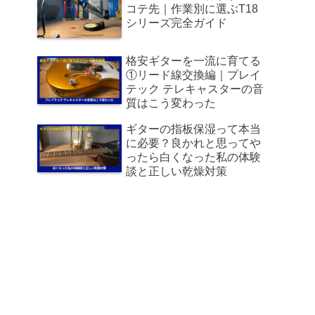
コテ先｜作業別に選ぶT18
シリーズ完全ガイド
格安ギターを一流に育てる
①リード線交換編｜プレイ
テック テレキャスターの音
質はこう変わった
ギターの指板保湿って本当
に必要？良かれと思ってや
ったら白くなった私の体験
談と正しい乾燥対策