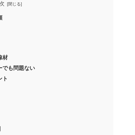
次
類
線材
ーでも問題ない
ント
利