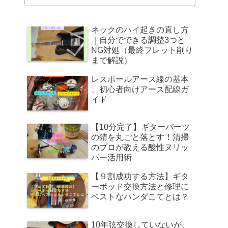
ネックのハイ起きの直し方
｜自分でできる調整3つと
NG対処（最終フレット削り
まで解説）
レスポールアース線の基本
、初心者向けアース配線ガ
イド
【10分完了】ギターパーツ
の錆を丸ごと落とす！清掃
のプロが教える酸性ヌリッ
パー活用術
【９割成功する方法】ギタ
ーポッド交換方法と修理に
ベストなハンダこてとは？
10年弦交換していないが、