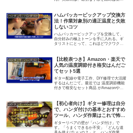
く行えます。なにより、ギターを自分で
修理できるようになるとコスパも良です
よ。レノックスギターの電装系パーツは
ハムバッカーピックアップ交換方
ハンダごて、ハンダづけ
消耗品だらけですからねこ...
法！作業対象別の適正温度と失敗
しないコツ
ハムバッカーピックアップを交換して、
自分好みの極上トーンを手に入れる。ギ
タリストにとって、これほどワクワクす
るDIYリペアはありませんよね。ボニーで
も、ハンダ作業が不安でカスタマイズに
躊躇うレノックス成功には、ハンダこて
【比較表つき】Amazon・楽天で
ハンダごて、ハンダづけ
選びが重要ですよ、ハ...
人気の温度調節付き格安はんだご
てセット5選
ギター配線や電子工作、DIY修理で大活躍
するはんだごて。最近では 温度調節機能
付きで格安なセット商品 がAmazonや楽
天で多数販売されています。ボニー2000
円で買えほど手軽な道具ちょっとした修
理に使用したいと思った時に必要なツー
【初心者向け】ギター修理は自分
ハンダごて、ハンダづけ
ルが揃っ...
で、ハンダ付けの基本とおすすめ
ツール、ハンダ作業はこれで怖く
ない
ギターリペアの壁が「ハンダ付け」で
す。「うまくできるか不安」「どんな道
具を使えばいいの？」と、ハンダ作業は