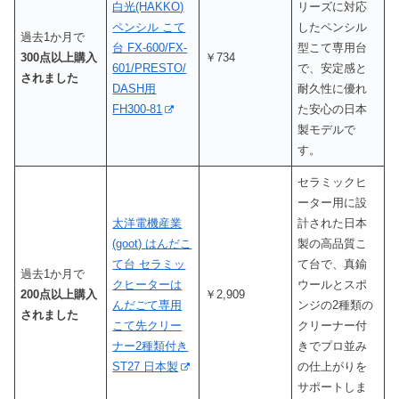
白光(HAKKO)
リーズに対応
ペンシル こて
したペンシル
過去1か月で
台 FX-600/FX-
型こて専用台
300点以上購入
￥734
601/PRESTO/
で、安定感と
されました
DASH用
耐久性に優れ
FH300-81
た安心の日本
製モデルで
す。
セラミックヒ
ーター用に設
太洋電機産業
計された日本
(goot) はんだこ
製の高品質こ
て台 セラミッ
て台で、真鍮
過去1か月で
クヒーターは
ウールとスポ
200点以上購入
￥2,909
んだごて専用
ンジの2種類の
されました
こて先クリー
クリーナー付
ナー2種類付き
きでプロ並み
ST27 日本製
の仕上がりを
サポートしま