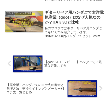
初心者にとって不安材料。私自信、今で
こそ当たり前のように作業しています
が、実は何年も実行できず、躊躇してい
ギターリペア用ハンダごて太洋電
ハンダごて、ハンダづけ
ました。この記事でお伝えした...
気産業（goot）はなぜ人気なの
か？HAKKOと比較
私のブログではギターリペア用ハンダご
てをいくつか紹介しています。
HAKKO2000円ハンダごてセットLesimoll
充電式ハンダごてブログ経由でハンダご
てを購入されるかたの傾向で太洋電気産
業（goot）を選択される方が大変多いの
で、今回、...
【goot ST-11 レビュー】ハンダごてに最
適な定番こて台
【完全版】ハンダごてのコテ先の寿命と
管理方法｜交換タイミングとメーカー別
コテ先一覧まとめ