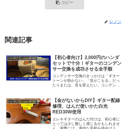
コピー
レノン
関連記事
【初心者向け】2,000円のハンダ
ハンダごて、ハンダづけ
セットで十分！ギターのコンデン
サー交換を成功させる全手順
コンデンサー交換のきっかけは「ギター
トーンが効かない」「音がこもる」だっ
たりまたは、音を変えたい。コンデンサ
ー交換は自分で案外簡単にできるリペア
です。とにかく安く自分でリペアしたい
人にしてみれば、インターネットショッ
【金がないからDIY】ギター配線
ハンダごて、ハンダづけ
プに売られている2000...
修理、はんだ使いかた白光
RED30W使用
エレキギターのはんだ付けは、初心者に
とっては少し難しく感じるかもしれませ
ん。実際には、適切な手順を踏めば上手