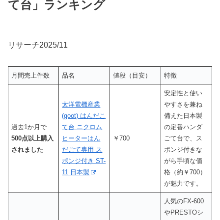
て台」ランキング
リサーチ2025/11
月間売上件数
品名
値段（目安）
特徴
安定性と使い
太洋電機産業
やすさを兼ね
(goot) はんだこ
備えた日本製
過去1か月で
て台 ニクロム
の定番ハンダ
500点以上購入
ヒーターはん
￥700
ごて台で、ス
されました
だごて専用 ス
ポンジ付きな
ポンジ付き ST-
がら手頃な価
11 日本製
格（約￥700）
が魅力です。
人気のFX-600
やPRESTOシ