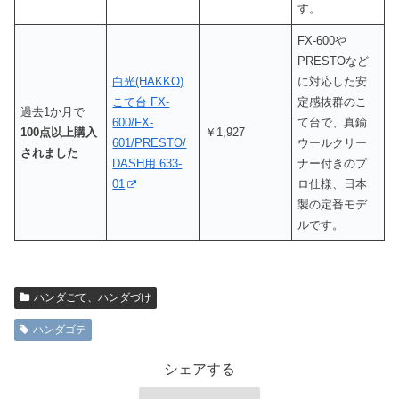
す。
FX-600や
PRESTOなど
白光(HAKKO)
に対応した安
こて台 FX-
定感抜群のこ
過去1か月で
600/FX-
て台で、真鍮
100点以上購入
￥1,927
601/PRESTO/
ウールクリー
されました
DASH用 633-
ナー付きのプ
01
ロ仕様、日本
製の定番モデ
ルです。
ハンダごて、ハンダづけ
ハンダゴテ
シェアする