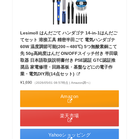
Lesimoll はんだごて ハンダゴテ 14-in-1はんだご
てセット 溶接工具 精密半田ごて 電気ハンダゴテ
60W 温度調節可能(200～480℃) 5つ無酸素銅こて
先 50g高純度はんだ ON/OFFスイッチ付き 半田吸
取器 日本語取扱説明書付き PSE認証 GTC認証推
奨品 家電修理・回路基板・基盤などにの電子作
業・電気DIY用(14点セット)
¥1,690
（2026/05/01 08:57時点 | Amazon調べ）
Amazon
楽天市場
Yahooショッピング