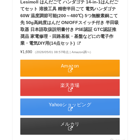
Lesimoll はんだごて ハンダゴテ 14-in-1はんだご
てセット 溶接工具 精密半田ごて 電気ハンダゴテ
60W 温度調節可能(200～480℃) 5つ無酸素銅こて
先 50g高純度はんだ ON/OFFスイッチ付き 半田吸
取器 日本語取扱説明書付き PSE認証 GTC認証推
奨品 家電修理・回路基板・基盤などにの電子作
業・電気DIY用(14点セット)
¥1,690
（2026/05/01 08:57時点 | Amazon調べ）
Amazon
楽天市場
Yahooショッピング
メルカリ