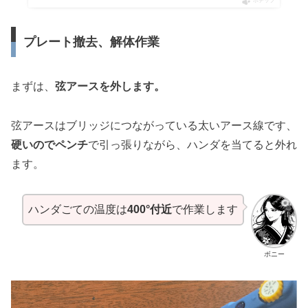
ポチップ
プレート撤去、解体作業
まずは、
弦アースを外します。
弦アースはブリッジにつながっている太いアース線です、
硬いのでペンチ
で引っ張りながら、ハンダを当てると外れ
ます。
ハンダごての温度は
400°付近
で作業します
ボニー