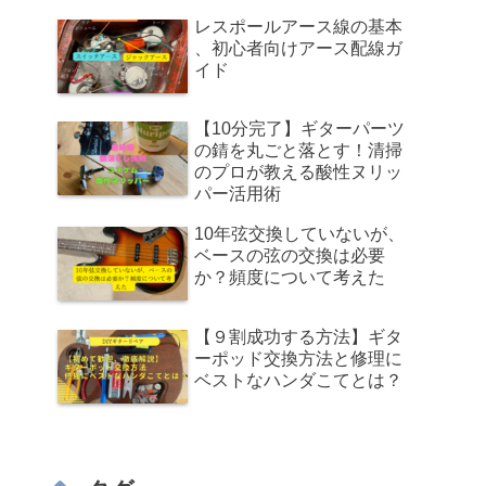
レスポールアース線の基本
、初心者向けアース配線ガ
イド
【10分完了】ギターパーツ
の錆を丸ごと落とす！清掃
のプロが教える酸性ヌリッ
パー活用術
10年弦交換していないが、
ベースの弦の交換は必要
か？頻度について考えた
【９割成功する方法】ギタ
ーポッド交換方法と修理に
ベストなハンダこてとは？