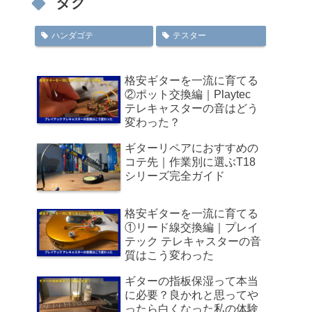
タグ
ハンダゴテ
テスター
格安ギターを一流に育てる
②ポット交換編｜Playtec
テレキャスターの音はどう
変わった？
ギターリペアにおすすめの
コテ先｜作業別に選ぶT18
シリーズ完全ガイド
格安ギターを一流に育てる
①リード線交換編｜プレイ
テック テレキャスターの音
質はこう変わった
ギターの指板保湿って本当
に必要？良かれと思ってや
ったら白くなった私の体験