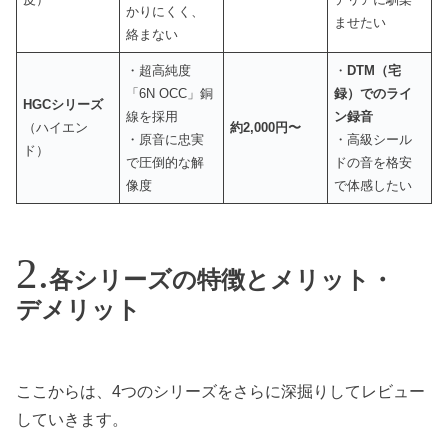
かりにくく、
ませたい
絡まない
・超高純度
・
DTM（宅
「6N OCC」銅
録）でのライ
HGCシリーズ
線を採用
ン録音
（ハイエン
約2,000円〜
・原音に忠実
・高級シール
ド）
で圧倒的な解
ドの音を格安
像度
で体感したい
各シリーズの特徴とメリット・
デメリット
ここからは、4つのシリーズをさらに深掘りしてレビュー
していきます。