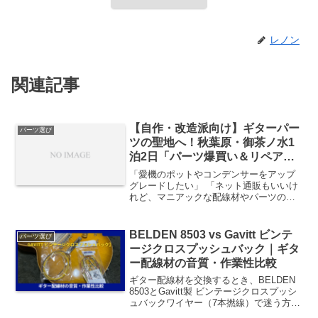
レノン
関連記事
【自作・改造派向け】ギターパー
パーツ選び
ツの聖地へ！秋葉原・御茶ノ水1
泊2日「パーツ爆買い＆リペア
旅」とおすすめホテル
「愛機のポットやコンデンサーをアップ
グレードしたい」 「ネット通販もいいけ
れど、マニアックな配線材やパーツの現
物をじっくり見て選びたい！」自分でギ
ターをいじる自作派・リペア派のプレイ
ヤーにとって、一度はやってみたいのが
BELDEN 8503 vs Gavitt ビンテ
パーツ選び
「東京・秋葉原＆御茶ノ...
ージクロスプッシュバック｜ギタ
ー配線材の音質・作業性比較
ギター配線材を交換するとき、BELDEN
8503とGavitt製 ビンテージクロスプッシ
ュバックワイヤー（7本撚線）で迷う方は
多いでしょう。どちらもプロの現場で実