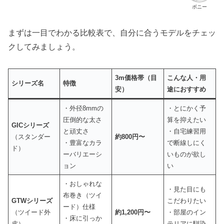
ボニー
まずは一目でわかる比較表で、自分に合うモデルをチェッ
クしてみましょう。
3m価格帯（目
こんな人・用
シリーズ名
特徴
安）
途におすすめ
・外径8mmの
・とにかく予
圧倒的な太さ
算を抑えたい
GICシリーズ
と頑丈さ
・自宅練習用
（スタンダー
約800円〜
・豊富なカラ
で断線しにく
ド）
ーバリエーシ
いものが欲し
ョン
い
・おしゃれな
・見た目にも
布巻き（ツイ
GTWシリーズ
こだわりたい
ード）仕様
（ツイード外
約1,200円〜
・部屋のイン
・床に引っか
皮）
テリアに馴染