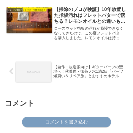
ウスでしか買えない」「安すぎて逆に不
安」そう感じて検索してきた方も多いは
【掃除のプロが検証】10年放置し
パーツ選び
ずです。さらに最...
た指板汚れはフレットバターで落
ちる？レモンオイルとの違いも解
説
ローズウッド指板の汚れが我慢できなく
なってきたので、この度フレットバター
を購入しました。レモンオイルは持って
いるのですが、以前使用した結果、指板
が白っぽくなってしまいました。その経
験からレモンオイルは敬遠してきまし
た。私の本業はビルメンテナ...
【自作・改造派向け】ギターパーツの聖
地へ！秋葉原・御茶ノ水1泊2日「パーツ
爆買い＆リペア旅」とおすすめホテル
コメント
コメントを書き込む