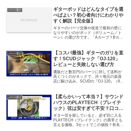
績のある配線材ですが、音質傾向や作業
性が大きく異なります。この記事では、
ギターポッドはどんなタイプを選
パーツ選び
両者...
べばよい？初心者向けにわかりや
すく解説【完全版】
ギターのパーツ交換や改造で最初の壁に
なりやすいのがポッド（ボリューム／ト
ーン）の選び方です。「Aカーブ？Bカー
ブ？250k？500k？レスポールはシャフト
が違うって本当？」と、最初は覚えるこ
とが多く感じます。ですが、選ぶポイン
【コスパ最強】ギターのガリを直
パーツ選び
トはたった5つ...
す！SCUDジャック「OJ-120」
レビューと失敗しない選び方
通販だと数百円のパーツに対して送料が
高くつくのがネックで、渋々地元の楽器
店に駆け込み、SCUDの『OJ-120』（900
円）を買ってきました。ボニー
Switchcraftが欲しかったのだがレノック
スOJ-120はSwitchcraft製だよ...
【柔らかいって本当？】サウンド
パーツ選び
ハウスのPLAYTECH（プレイテ
ック）弦は安すぎて不安？口コ
ミ・品質・向いている人を本音レ
ギター弦を探していると、必ず目に入る
ビュー
PLAYTECH（プレイテック）の異常とも
言える価格。3セットでこの値段？有名ブ
ランドの半額以下…しかも「サウンドハ