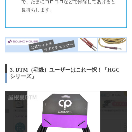
で、たまにコロコロなどで掃除してあげると
長持ちします。
3. DTM（宅録）ユーザーはこれ一択！「HGC
シリーズ」