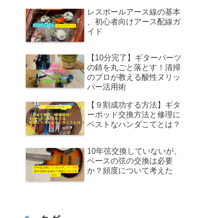
レスポールアース線の基本
、初心者向けアース配線ガ
イド
【10分完了】ギターパーツ
の錆を丸ごと落とす！清掃
のプロが教える酸性ヌリッ
パー活用術
【９割成功する方法】ギタ
ーポッド交換方法と修理に
ベストなハンダこてとは？
10年弦交換していないが、
ベースの弦の交換は必要
か？頻度について考えた