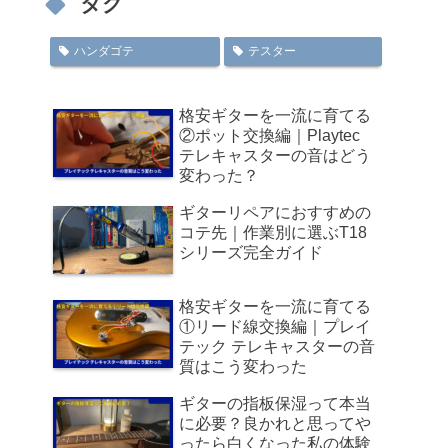
タグ
ハンダゴテ
テスター
格安ギターを一流に育てる
②ポット交換編｜Playtec
テレキャスターの音はどう
変わった？
ギターリペアにおすすめの
コテ先｜作業別に選ぶT18
シリーズ完全ガイド
格安ギターを一流に育てる
①リード線交換編｜プレイ
テック テレキャスターの音
質はこう変わった
ギターの指板保湿って本当
に必要？良かれと思ってや
ったら白くなった私の体験