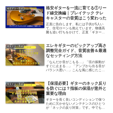
格安ギターを一流に育てる①リー
格安ギター育成
ド線交換編｜プレイテック テレ
キャスターの音質はこう変わった
正直に告白します、私には子供が5人い
て、住宅ローンも抱えています。物価高
騰も追い打ちをかけて、正直「ギターに
お金をかける」という選択肢は、もうほ
とんど残っていません。それでも、ギタ
ー好きの性というのは厄介なもので、あ
エレキギターのピックアップ高さ
格安ギター育成
れもこれも気になってしま...
調整完全ガイド、音質改善＆最適
なセッティング方法
「なんだか音がこもる…」「弦の振動が
すぐに止まる…」「アンプから出る音が
バランス悪い…」こんな風に感じたこと
はありませんか？それ、もしかするとピ
ックアップの高さが原因かもしれませ
ん。ピックアップの高さは、ギターの音
【保湿必要】ギターのネック反り
格安ギター育成
に大きな影響を与える重要な...
を防ぐには？指板の保湿が意外と
重要な理由
ギターを長く良いコンディションで保つ
ために欠かせないメンテナンスのひとつ
が「ネックの反り対策」です。中でも意
外と見落とされがちなのが、「指板の保