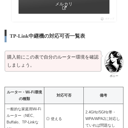
メルカリ
ポチップ
TP-Link中継機の対応可否一覧表
購入前にこの表で自分のルーター環境を確認
しましょう。
ボニー
ルーター・Wi-Fi環境
対応可否
備考
の種類
一般的な家庭用Wi-Fi
2.4GHz/5GHz帯・
ルーター（NEC、
◎ 使える
WPA/WPA2に対応し
Buffalo、TP-Linkな
ていれば問題なし