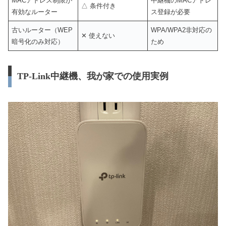
MACアドレス制限が
中継機のMACアドレ
△ 条件付き
有効なルーター
ス登録が必要
古いルーター（WEP
WPA/WPA2非対応の
✕ 使えない
暗号化のみ対応）
ため
TP-Link中継機、我が家での使用実例