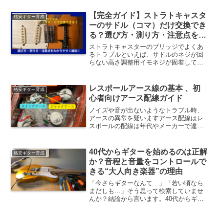
湿」。なぜこの記事を書いているかとい
うと、私のギター5本中3本が逆反りの状
【完全ガイド】ストラトキャスタ
格安ギター育成
態でした。そのうちの1...
ーのサドル（コマ）だけ交換でき
る？選び方・測り方・注意点をわ
かりやすく解説！
ストラトキャスターのブリッジでよくあ
るトラブルといえば、サドルのネジが回
らない高さ調整用イモネジが固着してい
るオクターブ調整ネジが動かないサドル
自体が摩耗・変形こうした症状が出ると
「サドルだけ交換できるの？」と迷う人
レスポールアース線の基本 、初
格安ギター育成
が多いですが――結論：は...
心者向けアース配線ガイド
ノイズや音が出ないようなトラブル時、
アースの異常を疑いますアース配線はレ
スポールの配線は年代やメーカーで違う
ため、正解がわかりません。アース処理
に迷っていて結構調べたのですが、細か
く言語化されていないような気がしま
40代からギターを始めるのは正解
格安ギター育成
す。私のレスポールは、トグ...
か？音程と音量をコントロールで
きる“大人向き楽器”の理由
「今さらギターなんて…」「若い頃なら
まだしも…」そう思って検索していませ
んか？結論から言います。40代からギタ
ーは“正解になりやすい楽器”です。理由は
シンプル。音程を管理できる音量を管理