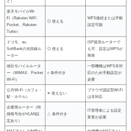
ど）
楽天モバイルWi-
Fi（Rakuten WiFi
WPS接続または手動
◎ 使える
Pocket、Rakuten
設定可能
Turbo）
ドコモ、au、
ISP提供ルーターで
SoftBankの光回線ル
◎ 使える
も可、設定はWPSが
ーター
簡単
他社モバイルルータ
一部機種はWPS非対
ー（WiMAX、Pocket
○ 条件付き
応のため手動設定が
Wi-Fi）
必要
公共Wi-Fi（カフェ・
ブラウザ認証型Wi-Fi
✕ 使えない
駅・ホテル）
は非対応
企業用ルーター（特
IT管理者による設定
殊暗号化やVLAN設
△ 条件付き
変更が必要
定あり）