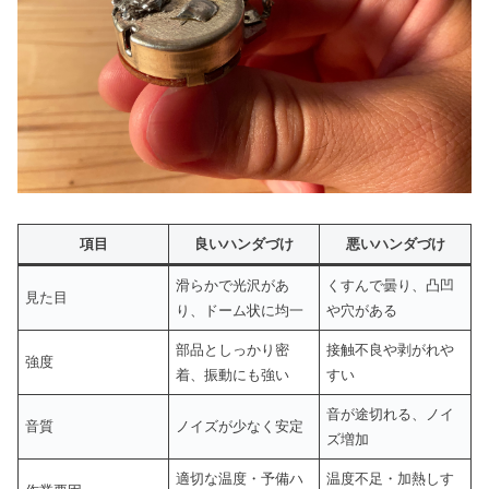
項目
良いハンダづけ
悪いハンダづけ
滑らかで光沢があ
くすんで曇り、凸凹
見た目
り、ドーム状に均一
や穴がある
部品としっかり密
接触不良や剥がれや
強度
着、振動にも強い
すい
音が途切れる、ノイ
音質
ノイズが少なく安定
ズ増加
適切な温度・予備ハ
温度不足・加熱しす