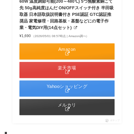
60W 温度調節可能(200～480℃) 5つ無酸素銅こて
先 50g高純度はんだ ON/OFFスイッチ付き 半田吸
取器 日本語取扱説明書付き PSE認証 GTC認証推
奨品 家電修理・回路基板・基盤などにの電子作
業・電気DIY用(14点セット)
¥1,690
（2026/05/01 08:57時点 | Amazon調べ）
Amazon
楽天市場
Yahooショッピング
メルカリ
ポチップ