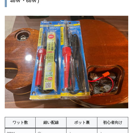
40W・60W）
ワット数
細い配線
ポット裏
初心者向け