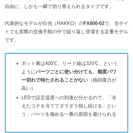
自由に、しかも一瞬で切り替えられるタイプです。
代表的なモデルが白光（HAKKO）の
FX600-02
で、当サイ
トでも実際の交換手順の中で繰り返し登場する定番モデル
です。
ポット裏は400℃、リード線は320℃、という
ように
パーツごとに使い分けても、都度パワ
ー切れで待たされることがない
（熱回復力が
高い）
LEDで設定温度への到達が分かるので、「冷
えたコテを当ててダラダラ熱し続ける」とい
う、パーツを傷める一番の原因を避けられる