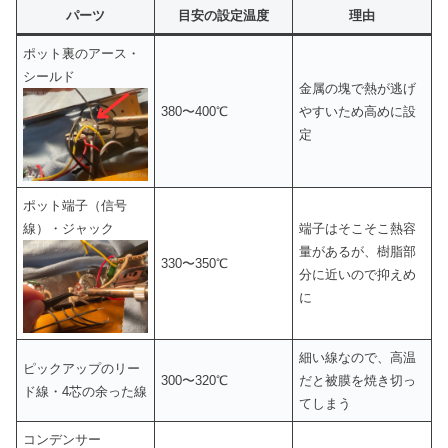
パーツ
目安の設定温度
理由
ポット裏のアース・
シールド
金属の塊で熱が逃げ
380〜400℃
やすいため高めに設
定
ポット端子（信号
線）・ジャック
端子はそこそこ熱容
量があるが、樹脂部
330〜350℃
分に近いので抑えめ
に
細い線なので、高温
ピックアップのリー
300〜320℃
だと被膜を焼き切っ
ド線・4芯の余った線
てしまう
コンデンサー